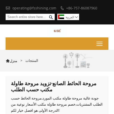

operating@fsshining.com
+86-757-86087960


العربية

Toggl
المنتجات
>
منزل

مروحة الحائط الصانع·تزويد مروحة طاولة
مكتب حسب الطلب
جودة عالية مروحة طاولة مكتب المورد,مروحة الحائط حسب
الطلب المشتريات,خصم مروحة طاولة مكتب الأسعار نوعية من
الدرجة الأولى هو افضل خيار لكم!