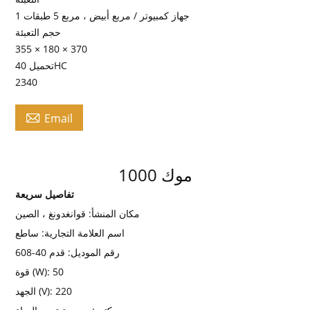
1 جهاز كمبيوتر / مربع أبيض ، مربع 5 طبقات
حجم التعبئة
355 × 180 × 370
تحميل 40HC
2340

Email
موك 1000
تفاصيل سريعة
مكان المنشأ:
قوانغدونغ ، الصين
اسم العلامة التجارية:
ساطع
رقم الموديل:
قدم 40-608
50
قوة (W):
220
الجهد (V):