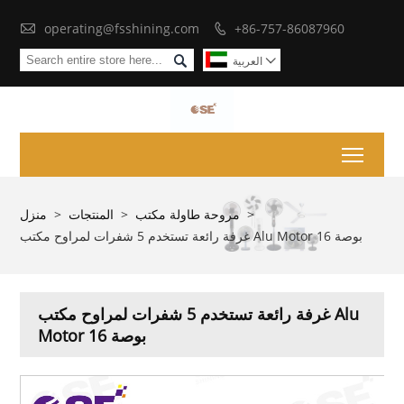

operating@fsshining.com
+86-757-86087960


العربية

Toggl
>
مروحة طاولة مكتب
>
المنتجات
>
منزل
غرفة رائعة تستخدم 5 شفرات لمراوح مكتب Alu Motor 16 بوصة
غرفة رائعة تستخدم 5 شفرات لمراوح مكتب Alu
Motor 16 بوصة