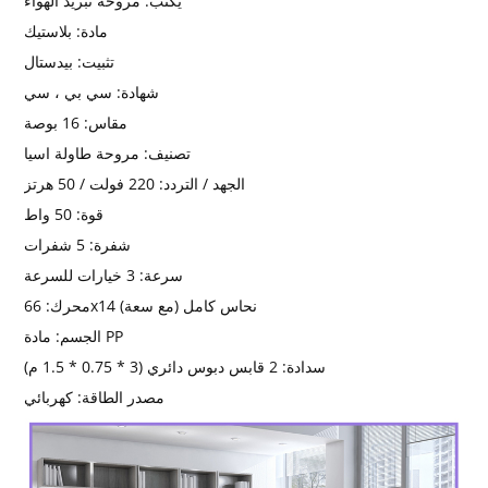
يكتب:
مروحة تبريد الهواء
مادة:
بلاستيك
تثبيت:
بيدستال
سي بي ، سي
شهادة:
مقاس:
16 بوصة
تصنيف:
مروحة طاولة اسيا
الجهد / التردد:
220 فولت / 50 هرتز
قوة:
50 واط
شفرة:
5 شفرات
سرعة:
3 خيارات للسرعة
66x14 نحاس كامل (مع سعة)
محرك:
مادة PP
الجسم:
سدادة:
2 قابس دبوس دائري (3 * 0.75 * 1.5 م)
مصدر الطاقة:
كهربائي