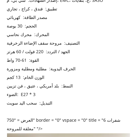
سي بي، م، EMC، ع، بنفايات، SASO
إصدار الشهادات:
تطبيق:
فندق ، كراج ، تجاري
مصدر الطاقة:
كهربائي
الحجم:
30 بوصة
المحرك:
محرك نحاسي
التصنيف:
مروحة سقف الإضاءة الزخرفية
الجهد / التردد:
220 فولت / 60 هرتز
القوة:
61-70 واط
الحرف اليدوية:
مطلية ومطلية ومزورة
الوزن الخام:
13 كجم
النمط:
بلد أمريكي ، عتيق ، فن تزيين
E27 * 3
الضوء:
التبديل:
سحب اليد سويث
العرض = "750" border = "0" vspace = "0" title = "6 شفرات
معلقة للمروحة" "/>