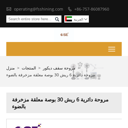

operating@fsshining.com
+86-757-86087960


العربية

Toggl
>
مروحة سقف ديكور
>
المنتجات
>
منزل
مروحة دائرية 6 ريش 30 بوصة معلقة مزخرفة بالضوء
مروحة دائرية 6 ريش 30 بوصة معلقة مزخرفة
بالضوء