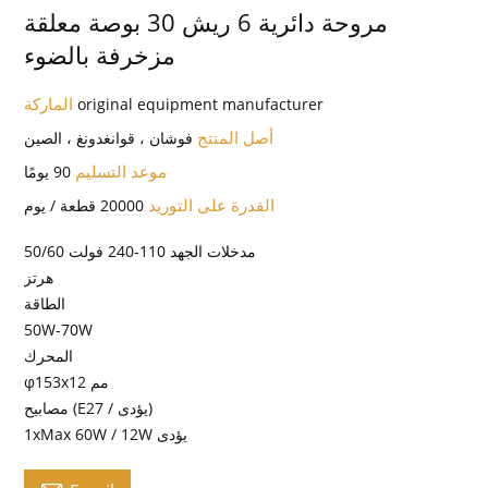
مروحة دائرية 6 ريش 30 بوصة معلقة
مزخرفة بالضوء
الماركة
original equipment manufacturer
أصل المنتج
فوشان ، قوانغدونغ ، الصين
موعد التسليم
90 يومًا
القدرة على التوريد
20000 قطعة / يوم
مدخلات الجهد 110-240 فولت 50/60
هرتز
الطاقة
50W-70W
المحرك
φ153x12 مم
مصابيح (E27 / يؤدى)
1xMax 60W / 12W يؤدى