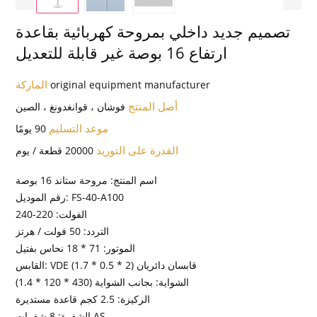
تصميم جديد داخلي بمروحة كهربائية بقاعدة
ارتفاع 16 بوصة غير قابلة للتعديل
الماركة
original equipment manufacturer
أصل المنتج
فوشان ، قوانغدونغ ، الصين
موعد التسليم
90 يومًا
القدرة على التوريد
20000 قطعة / يوم
اسم المنتج: مروحة ستاند 16 بوصة
رقم الموديل: FS-40-A100
الفولت: 220-240
التردد: 50 فولت / هرتز
الموتور: 71 * 18 نحاس بفتيل
القابس: VDE قابسان دائريان (2 * 0.5 * 1.7)
الشواية: بجانب الشواية (430 * 120 * 1.4)
الركيزة: 2.5 كجم قاعدة مستديرة
الشفرة: 8 شفرات AS