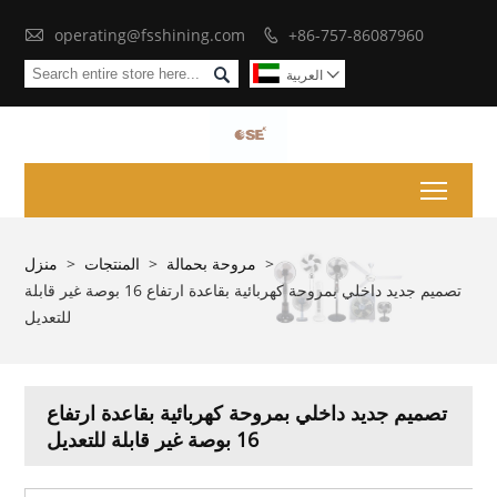

operating@fsshining.com
+86-757-86087960


العربية

Toggl
>
مروحة بحمالة
>
المنتجات
>
منزل
تصميم جديد داخلي بمروحة كهربائية بقاعدة ارتفاع 16 بوصة غير قابلة
للتعديل
تصميم جديد داخلي بمروحة كهربائية بقاعدة ارتفاع
16 بوصة غير قابلة للتعديل