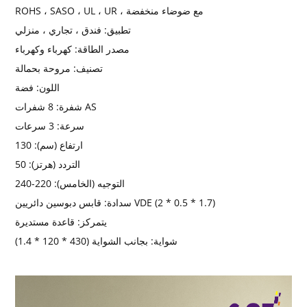
ROHS ، SASO ، UL ، UR ، مع ضوضاء منخفضة
تطبيق:
فندق ، تجاري ، منزلي
مصدر الطاقة:
كهرباء وكهرباء
تصنيف:
مروحة بحمالة
اللون:
فضة
8 شفرات AS
شفرة:
سرعة:
3 سرعات
ارتفاع (سم):
130
التردد (هرتز):
50
التوجيه (الخامس):
220-240
قابس دبوسين دائريين VDE (2 * 0.5 * 1.7)
سدادة:
يتمركز:
قاعدة مستديرة
شواية:
بجانب الشواية (430 * 120 * 1.4)