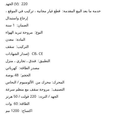
220
الجهد (V):
خدمة ما بعد البيع المقدمة:
قطع غيار مجانية ، تركيب في الموقع ،
إرجاع واستبدال
الضمان:
1 سنة
النوع:
مروحة تبريد الهواء
المادة:
معدن
التركيب:
سقف
CB، CE
إصدار الشهادات:
التطبيق:
فندق ، تجاري ، منزل
مصدر الطاقة:
كهربائي
الحجم:
48 بوصة
المحرك: محرك من
الألومنيوم / النحاس
التصنيف:
مروحة سقف مع منظم سرعة
الجهد / التردد:
220 فولت / 50 هرتز
الطاقة: 60
وات
اكتساح:
1200 مم