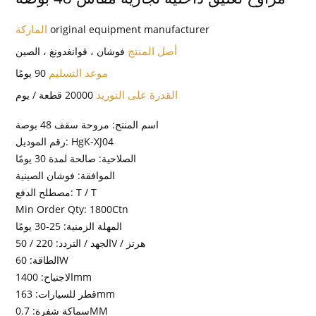
الماركة
original equipment manufacturer
أصل المنتج
فوشان ، قوانغدونغ ، الصين
موعد التسليم
90 يومًا
القدرة على التوريد
20000 قطعة / يوم
اسم المنتج: مروحة سقف 48 بوصة
رقم الموديل: HgK-XJ04
الصلاحية: صالحة لمدة 30 يومًا
الموافقة: فوشان الصينية
مصطلح الدفع: T / T
Min Order Qty: 1800Ctn
المهلة الزمنية: 25-30 يومًا
الجهد / التردد: 220 / 50V / هرتز
الطاقة: 60W
الاجتياح: 1400mm
قطر للسيارات: 163mm
سماكة شفرة: 0.7MM