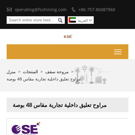

operating@fsshining.com
+86-757-86087960


العربية

Toggl
>
مروحة سقف
>
المنتجات
>
منزل
مراوح تعليق داخلية تجارية مقاس 48 بوصة
مراوح تعليق داخلية تجارية مقاس 48 بوصة