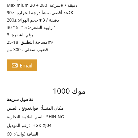
Maximium سرعة: 280 + 20R / دقيقة
كحد أقصى. تنشأ درجة الحرارة: ≤90K
حجم الهواء: ≥200m3 / دقيقة
زاوية الشفرة: 5 ° -5 ° 30 '
رقم الشفرة: 3
مساحة التطبيق: 18-25m²
قضيب سفلي : 300 مم

Email
موك 1000
تفاصيل سريعة
مكان المنشأ:
قوانغدونغ ، الصين
SHINING
اسم العلامة التجارية:
HGK-XJ04
رقم الموديل:
الطاقة (وات):
60