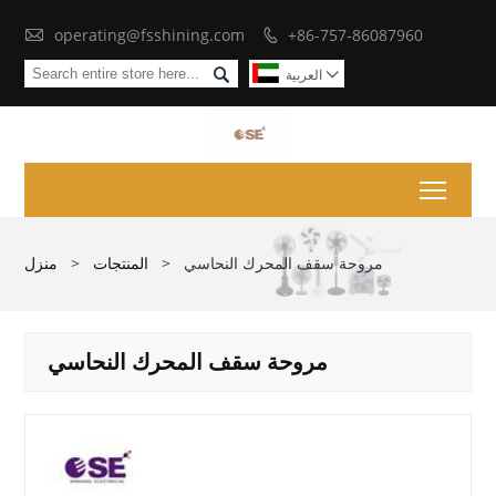

operating@fsshining.com
+86-757-86087960


العربية

Toggl
مروحة سقف المحرك النحاسي
>
المنتجات
>
منزل
مروحة سقف المحرك النحاسي