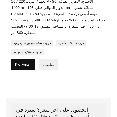
الجهد / التردد: 220 / 50V / هرتز الطاقة: 90W الاجتياح:
1400mm الدوار الموالي قطر: 193mm سماكة شفرة:
0.8MM السرعة القصوى: 280 + 20R / دقيقة أقصى درجة
الحرارة تنشأ: ≤90K حجم الهواء: ≥300m3 / دقيقة بليد زاوية: 5
° -5 ° 30 ' رقم الشفرة: 5 مساحة التطبيق: 18-30 م² القضيب
السفلي: 360 مم
مروحة سقف الأسرة
مروحة سقف مع ورقة زخرفية
مروحة سقف 56 بوصة

تفاصيل
Email
الحصول على آخر سعر؟ سنرد في
أسرع وقت ممكن (خلال 12 ساعة)