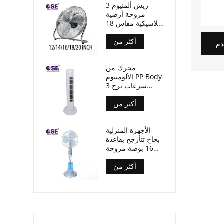
3 ريش ألمنيوم
مروحة أرضية
كلاسيكية مقاس 18
بوصة متعددة
أكثر من
الأحجام
دم
محرك من
الألومنيوم PP Body
3 سرعات برج
مروحة بدون مؤقت
أكثر من
الأجهزة المنزلية
بخاخ تتأرجح بقاعدة
16 بوصة مروحة
ضباب قائمة
أكثر من