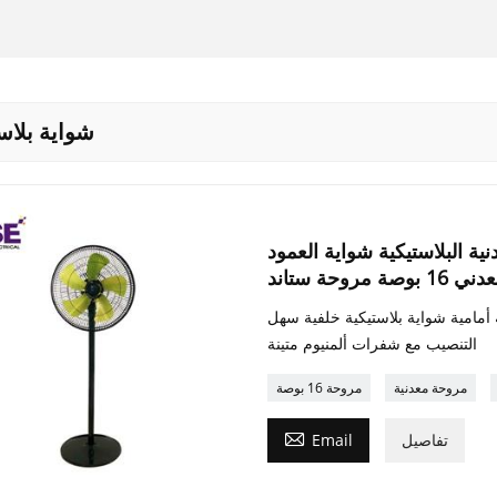
شواية بلاس
ة البلاستيكية شواية العمود
16 بوصة مروحة ستاند
ية أمامية شواية بلاستيكية خلفية سهل
التنصيب مع شفرات ألمنيوم متينة
مروحة معدنية
مروحة 16 بوصة

تفاصيل
Email