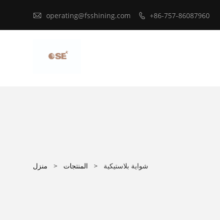

operating@fsshining.com
+86-757-86087960

شواية بلاستيكية
>
المنتجات
>
منزل