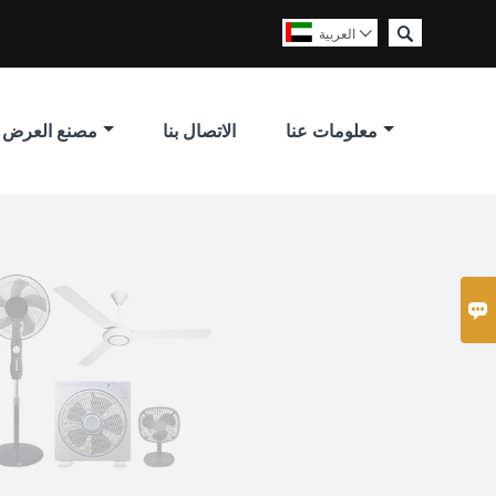

العربية

معلومات عنا
الاتصال بنا
مصنع العرض
