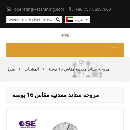

operating@fsshining.com
+86-757-86087960


العربية

Toggl
مروحة ستاند معدنية مقاس 16 بوصة
>
المنتجات
>
منزل
مروحة ستاند معدنية مقاس 16 بوصة